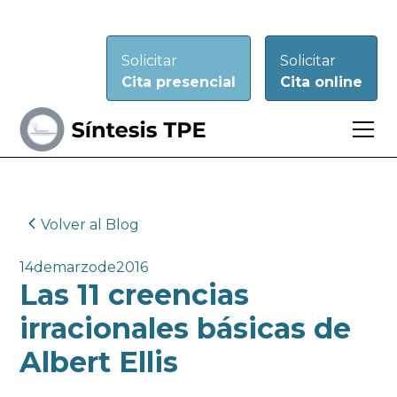
Solicitar
Solicitar
Cita presencial
Cita online
Volver al Blog
14
de
marzo
de
2016
Las 11 creencias
irracionales básicas de
Albert Ellis