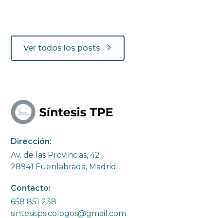
Familia
Educación no violenta. El buen trato
Ver todos los posts
Debido a la dependencia biológico, psicosocial y
necesidad de protección, los niños no se dan
cuenta de ser maltratados, especialmente en los
tipos psicológicos y desatentos.
Leer Post
Dirección:
Av. de las Provincias, 42
28941 Fuenlabrada, Madrid
Contacto:
658 851 238
sintesispsicologos@gmail.com